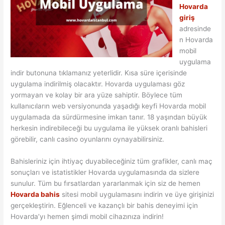
Hovarda
giriş
adresinde
n Hovarda
mobil
uygulama
indir butonuna tıklamanız yeterlidir. Kısa süre içerisinde
uygulama indirilmiş olacaktır. Hovarda uygulaması göz
yormayan ve kolay bir ara yüze sahiptir. Böylece tüm
kullanıcıların web versiyonunda yaşadığı keyfi Hovarda mobil
uygulamada da sürdürmesine imkan tanır. 18 yaşından büyük
herkesin indirebileceği bu uygulama ile yüksek oranlı bahisleri
görebilir, canlı casino oyunlarını oynayabilirsiniz.
Bahisleriniz için ihtiyaç duyabileceğiniz tüm grafikler, canlı maç
sonuçları ve istatistikler Hovarda uygulamasında da sizlere
sunulur. Tüm bu fırsatlardan yararlanmak için siz de hemen
Hovarda bahis
sitesi mobil uygulamasını indirin ve üye girişinizi
gerçekleştirin. Eğlenceli ve kazançlı bir bahis deneyimi için
Hovarda’yı hemen şimdi mobil cihazınıza indirin!