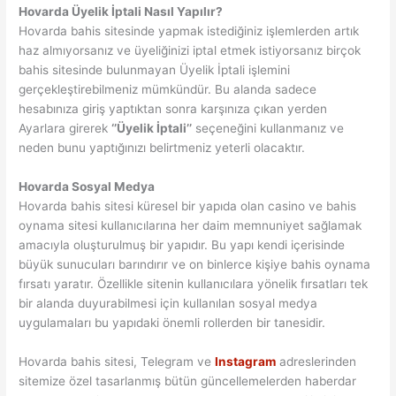
Hovarda Üyelik İptali Nasıl Yapılır?
Hovarda bahis sitesinde yapmak istediğiniz işlemlerden artık
haz almıyorsanız ve üyeliğinizi iptal etmek istiyorsanız birçok
bahis sitesinde bulunmayan Üyelik İptali işlemini
gerçekleştirebilmeniz mümkündür. Bu alanda sadece
hesabınıza giriş yaptıktan sonra karşınıza çıkan yerden
Ayarlara girerek
‘’Üyelik İptali’’
seçeneğini kullanmanız ve
neden bunu yaptığınızı belirtmeniz yeterli olacaktır.
Hovarda Sosyal Medya
Hovarda bahis sitesi küresel bir yapıda olan casino ve bahis
oynama sitesi kullanıcılarına her daim memnuniyet sağlamak
amacıyla oluşturulmuş bir yapıdır. Bu yapı kendi içerisinde
büyük sunucuları barındırır ve on binlerce kişiye bahis oynama
fırsatı yaratır. Özellikle sitenin kullanıcılara yönelik fırsatları tek
bir alanda duyurabilmesi için kullanılan sosyal medya
uygulamaları bu yapıdaki önemli rollerden bir tanesidir.
Hovarda bahis sitesi, Telegram ve
Instagram
adreslerinden
sitemize özel tasarlanmış bütün güncellemelerden haberdar