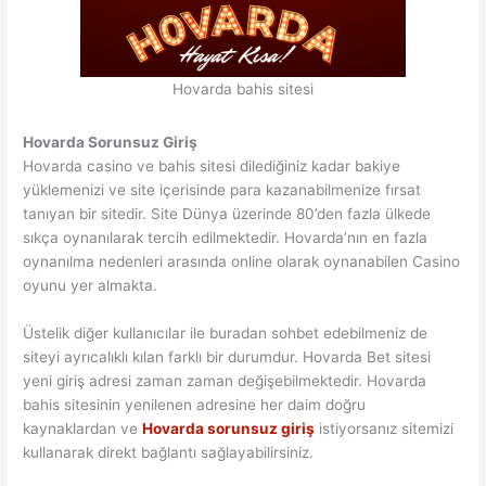
Hovarda bahis sitesi
Hovarda Sorunsuz Giriş
Hovarda casino ve bahis sitesi dilediğiniz kadar bakiye
yüklemenizi ve site içerisinde para kazanabilmenize fırsat
tanıyan bir sitedir. Site Dünya üzerinde 80’den fazla ülkede
sıkça oynanılarak tercih edilmektedir. Hovarda’nın en fazla
oynanılma nedenleri arasında online olarak oynanabilen Casino
oyunu yer almakta.
Üstelik diğer kullanıcılar ile buradan sohbet edebilmeniz de
siteyi ayrıcalıklı kılan farklı bir durumdur. Hovarda Bet sitesi
yeni giriş adresi zaman zaman değişebilmektedir. Hovarda
bahis sitesinin yenilenen adresine her daim doğru
kaynaklardan ve
Hovarda sorunsuz giriş
istiyorsanız sitemizi
kullanarak direkt bağlantı sağlayabilirsiniz.